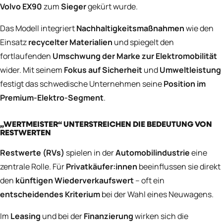
Volvo EX90
zum
Sieger
gekürt wurde.
Das Modell integriert
Nachhaltigkeitsmaßnahmen
wie den
Einsatz
recycelter Materialien
und spiegelt den
fortlaufenden
Umschwung der Marke zur Elektromobilität
wider. Mit seinem
Fokus auf Sicherheit
und
Umweltleistung
festigt das schwedische Unternehmen seine
Position im
Premium-Elektro-Segment
.
„WERTMEISTER“ UNTERSTREICHEN DIE BEDEUTUNG VON
RESTWERTEN
Restwerte (RVs)
spielen in der
Automobilindustrie
eine
zentrale Rolle. Für
Privatkäufer:innen
beeinflussen sie direkt
den
künftigen Wiederverkaufswert
– oft ein
entscheidendes Kriterium
bei der Wahl eines Neuwagens.
Im
Leasing
und bei der
Finanzierung
wirken sich die