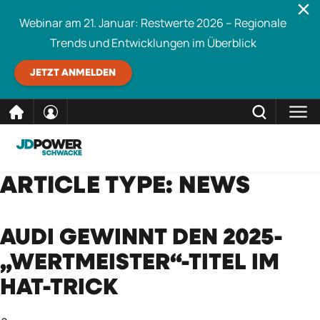
Webinar am 21. Januar: Restwerte 2026 – Regionale
Trends und Entwicklungen im Überblick
JETZT ANMELDEN
direkt
SCHLIESSEN
ARTICLE TYPE:
NEWS
Schwacke durchsuchen
zum
Inhalt
AUDI GEWINNT DEN 2025-
„WERTMEISTER“-TITEL IM
HAT-TRICK