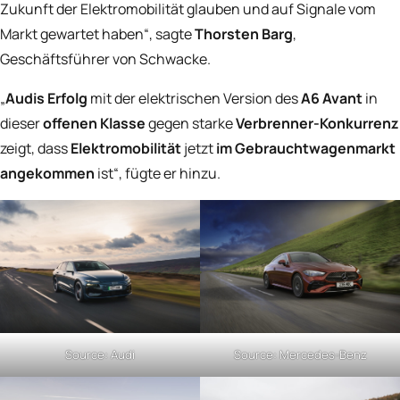
Zukunft der Elektromobilität glauben und auf Signale vom
Markt gewartet haben“,
sagte
Thorsten Barg
,
Geschäftsführer von Schwacke.
„
Audis Erfolg
mit der elektrischen Version des
A6 Avant
in
dieser
offenen Klasse
gegen starke
Verbrenner-Konkurrenz
zeigt, dass
Elektromobilität
jetzt
im Gebrauchtwagenmarkt
angekommen
ist“
, fügte er hinzu.
Source: Audi
Source: Mercedes-Benz