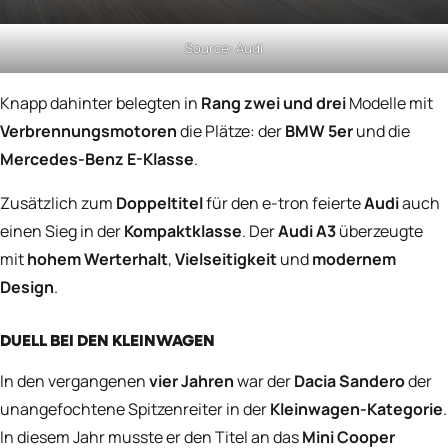
Source: Audi
Knapp dahinter belegten in
Rang zwei und drei
Modelle mit
Verbrennungsmotoren
die Plätze: der
BMW 5er
und die
Mercedes-Benz E-Klasse
.
Zusätzlich zum
Doppeltitel
für den e-tron feierte
Audi
auch
einen Sieg in der
Kompaktklasse
. Der
Audi A3
überzeugte
mit
hohem Werterhalt
,
Vielseitigkeit
und
modernem
Design
.
DUELL BEI DEN KLEINWAGEN
In den vergangenen
vier Jahren
war der
Dacia Sandero
der
unangefochtene Spitzenreiter in der
Kleinwagen-Kategorie
.
In diesem Jahr musste er den Titel an das
Mini Cooper