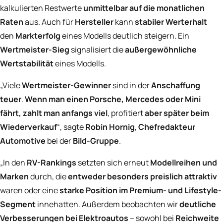
kalkulierten Restwerte
unmittelbar auf die monatlichen
Raten
aus. Auch für
Hersteller
kann
stabiler Werterhalt
den
Markterfolg
eines Modells deutlich steigern. Ein
Wertmeister-Sieg
signalisiert die
außergewöhnliche
Wertstabilität
eines Modells.
„Viele
Wertmeister-Gewinner
sind in der
Anschaffung
teuer
.
Wenn man einen Porsche, Mercedes oder Mini
fährt, zahlt man anfangs viel
, profitiert
aber später beim
Wiederverkauf
“, sagte
Robin Hornig
,
Chefredakteur
Automotive
bei der
Bild-Gruppe
.
„In den
RV-Rankings
setzten sich erneut
Modellreihen und
Marken
durch, die
entweder besonders preislich attraktiv
waren oder eine
starke Position im Premium- und Lifestyle-
Segment
innehatten. Außerdem beobachten wir
deutliche
Verbesserungen bei Elektroautos
– sowohl bei
Reichweite