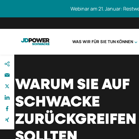
Webinar am 21. Januar: Restw
WAS WIR FÜR SIE TUN KÖNNEN
direkt
Schwacke durc
zum
Inhalt
WARUM SIE AUF
SCHWACKE
ZURÜCKGREIFEN
SOLLTEN