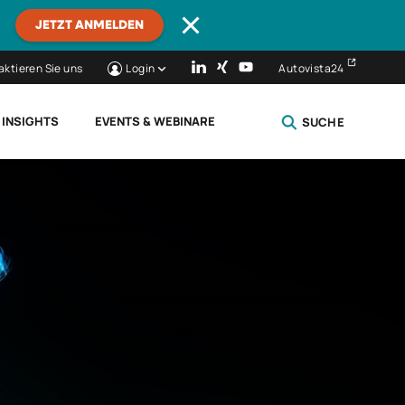
JETZT ANMELDEN
aktieren Sie uns
Login
Autovista24
 INSIGHTS
EVENTS & WEBINARE
SUCHE
SCHLIESSEN