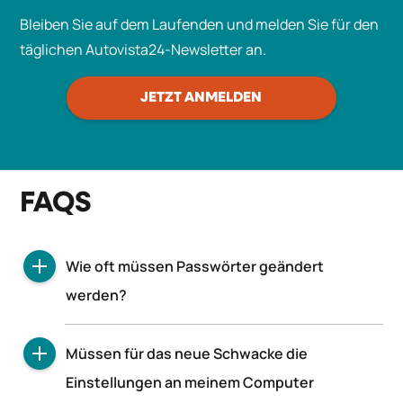
Bleiben Sie auf dem Laufenden und melden Sie für den
täglichen Autovista24-Newsletter an.
JETZT ANMELDEN
FAQS
Wie oft müssen Passwörter geändert
werden?
Die von Ihnen festgelegten Passwörter für
Müssen für das neue Schwacke die
Schwacke laufen nicht ab und sind
Einstellungen an meinem Computer
unbeschränkt gültig.