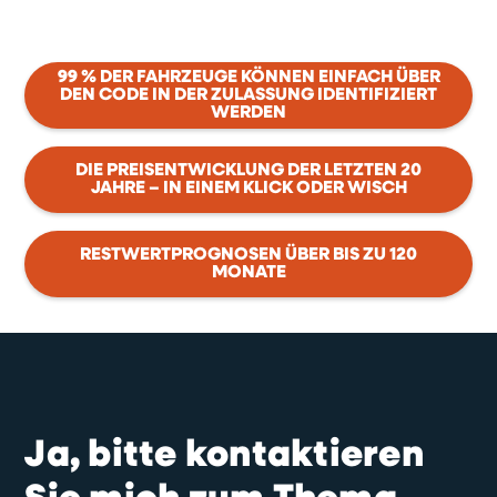
99 % DER FAHRZEUGE KÖNNEN EINFACH ÜBER
DEN CODE IN DER ZULASSUNG IDENTIFIZIERT
WERDEN
DIE PREISENTWICKLUNG DER LETZTEN 20
JAHRE – IN EINEM KLICK ODER WISCH
RESTWERTPROGNOSEN ÜBER BIS ZU 120
MONATE
Ja, bitte kontaktieren