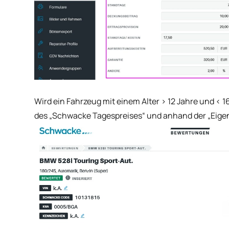
Wird ein Fahrzeug mit einem Alter > 12 Jahre und < 
des „Schwacke Tagespreises“ und anhand der „Eigen