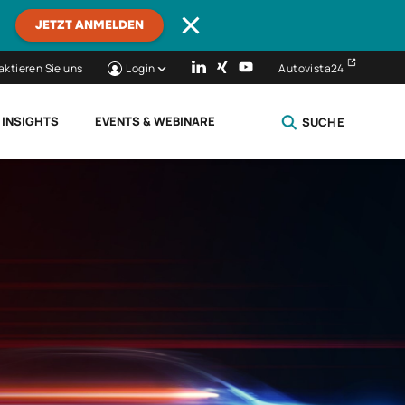
JETZT ANMELDEN
aktieren Sie uns
Login
Autovista24
 INSIGHTS
EVENTS & WEBINARE
SUCHE
SCHLIESSEN