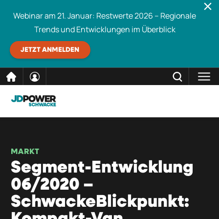
Webinar am 21. Januar: Restwerte 2026 – Regionale
Trends und Entwicklungen im Überblick
JETZT ANMELDEN
direkt
SCHLIESSEN
Schwacke durchsuchen
zum
Inhalt
MARKT
Segment-Entwicklung
06/2020 –
SchwackeBlickpunkt: