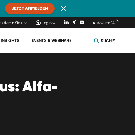
JETZT ANMELDEN
aktieren Sie uns
Login
Autovista24
 INSIGHTS
EVENTS & WEBINARE
SUCHE
SCHLIESSEN
s: Alfa-