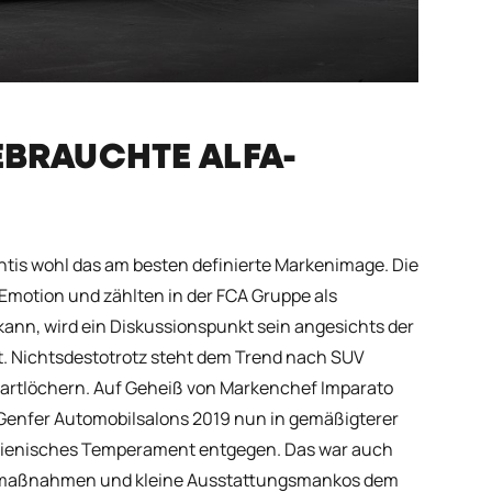
GEBRAUCHTE ALFA-
ntis wohl das am besten definierte Markenimage. Die
Emotion und zählten in der FCA Gruppe als
ann, wird ein Diskussionspunkt sein angesichts der
. Nichtsdestotrotz steht dem Trend nach SUV
tartlöchern. Auf Geheiß von Markenchef Imparato
Genfer Automobilsalons 2019 nun in gemäßigterer
talienisches Temperament entgegen. Das war auch
iebsmaßnahmen und kleine Ausstattungsmankos dem