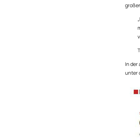
große
„
m
v
T
In der
unter