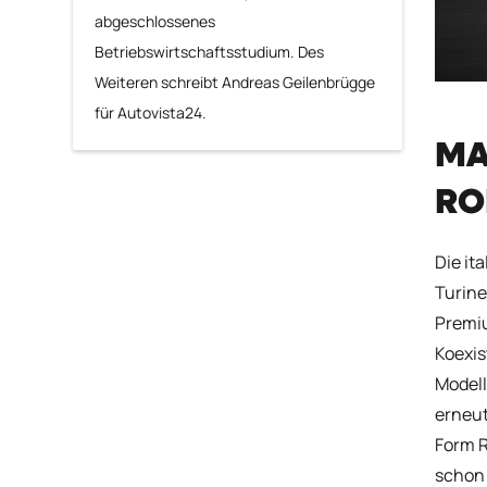
abgeschlossenes
Betriebswirtschaftsstudium. Des
Weiteren schreibt Andreas Geilenbrügge
für Autovista24.
MA
RO
Die it
Turine
Premiu
Koexis
Modell
erneut
Form R
schon 