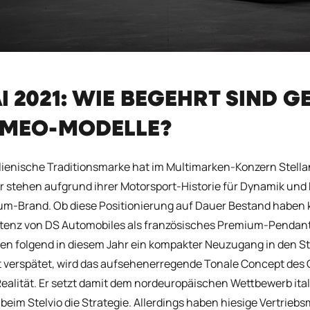
I 2021: WIE BEGEHRT SIND 
MEO-MODELLE?
alienische Traditionsmarke hat im Multimarken-Konzern Stella
r stehen aufgrund ihrer Motorsport-Historie für Dynamik und 
m-Brand. Ob diese Positionierung auf Dauer Bestand haben k
tenz von DS Automobiles als französisches Premium-Pendant
en folgend in diesem Jahr ein kompakter Neuzugang in den S
 verspätet, wird das aufsehenerregende Tonale Concept des 
ealität. Er setzt damit dem nordeuropäischen Wettbewerb i
beim Stelvio die Strategie. Allerdings haben hiesige Vertr