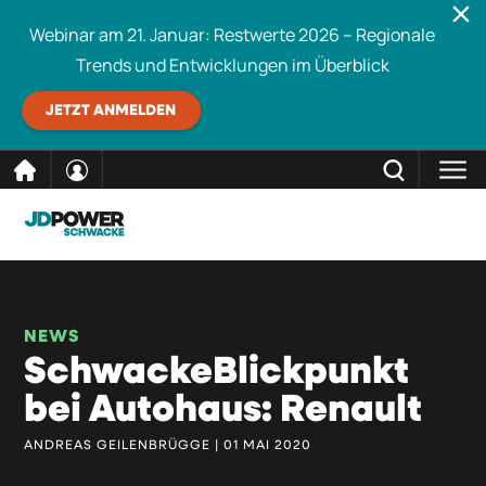
Webinar am 21. Januar: Restwerte 2026 – Regionale
Trends und Entwicklungen im Überblick
JETZT ANMELDEN
direkt
SCHLIESSEN
Schwacke durchsuchen
zum
Inhalt
NEWS
SchwackeBlickpunkt
bei Autohaus: Renault
ANDREAS GEILENBRÜGGE | 01 MAI 2020