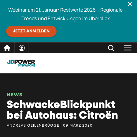
Webinar am 21. Januar: Restwerte 2026 – Regionale
Trends und Entwicklungen im Überblick
JETZT ANMELDEN
direkt
SCHLIESSEN
Schwacke durchsuchen
zum
Inhalt
NEWS
SchwackeBlickpunkt
bei Autohaus: Citroën
ANDREAS GEILENBRÜGGE | 09 MÄRZ 2020