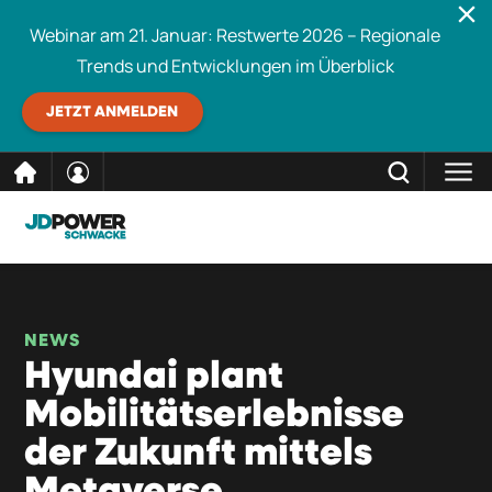
Webinar am 21. Januar: Restwerte 2026 – Regionale
Trends und Entwicklungen im Überblick
JETZT ANMELDEN
direkt
SCHLIESSEN
Schwacke durchsuchen
zum
Inhalt
NEWS
Hyundai plant
Mobilitätserlebnisse
der Zukunft mittels