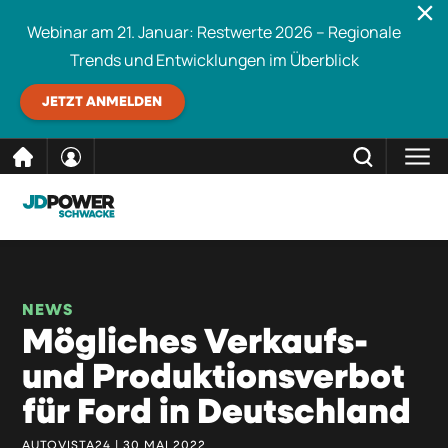
Webinar am 21. Januar: Restwerte 2026 – Regionale
Trends und Entwicklungen im Überblick
JETZT ANMELDEN
direkt
SCHLIESSEN
Schwacke durchsuchen
zum
Inhalt
NEWS
Mögliches Verkaufs-
und Produktionsverbot
für Ford in Deutschland
AUTOVISTA24 | 30 MAI 2022