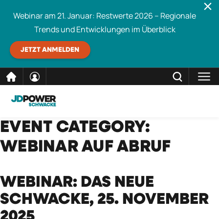
Webinar am 21. Januar: Restwerte 2026 – Regionale
Trends und Entwicklungen im Überblick
JETZT ANMELDEN
direkt
SCHLIESSEN
EVENT CATEGORY:
Schwacke durchsuchen
zum
WEBINAR AUF ABRUF
Inhalt
WEBINAR: DAS NEUE
SCHWACKE, 25. NOVEMBER
2025