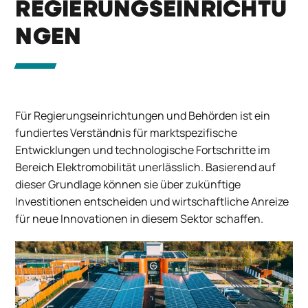
REGIERUNGSEINRICHTU
NGEN
Für Regierungseinrichtungen und Behörden ist ein
fundiertes Verständnis für marktspezifische
Entwicklungen und technologische Fortschritte im
Bereich Elektromobilität unerlässlich.
Basierend
auf
dieser
Grundlage
können
sie
über
zukünftige
Investitionen
entscheiden
und
wirtschaftliche
Anreize
für
neue
Innovationen
in
diesem
Sektor
schaffen
.