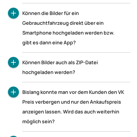
360° Bilder sind zurzeit Insellösungen der
Können die Bilder für ein
einzelnen Börsen, die eine separate App der
Gebrauchtfahrzeug direkt über ein
jeweiligen Börse benötigen. Wir arbeiten
Smartphone hochgeladen werden bzw.
allerdings mit den Börsen zusammen an einer
gemeinsamen Lösung.
gibt es dann eine App?
Ja, die Fahrzeugfotos können direkt über die
Können Bilder auch als ZIP-Datei
Schwacke Applikation auf dem Smartphone
hochgeladen werden?
hochgeladen werden.
Nein. Da es nun möglich ist, alle Bilder
Bislang konnte man vor dem Kunden den VK
anzuwählen und gemeinsam hochzuladen, ist
Preis verbergen und nur den Ankaufspreis
dies nicht mehr notwendig. Auch von der
anzeigen lassen. Wird das auch weiterhin
Bildgröße bringt eine ZIP-Datei keinerlei Vorteile
gegenüber JPG-Dateien.
möglich sein?
Ja, dies wird auch im neuen Schwacke möglich