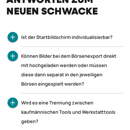
ANTWORTEN ZUM
NEUEN SCHWACKE
Ist der Startbildschirm individualisierbar?
Wir haben uns im Vorfeld und während der
Können Bilder bei dem Börsenexport direkt
Entwicklung von Schwacke speziell auf das
mit hochgeladen werden oder müssen
Thema Benutzerfreundlichkeit konzentriert und
diese dann separat in den jeweiligen
den Startbildschirm mit besonders wichtigen
Informationen versehen, die ein Händler nach
Börsen eingespielt werden?
unserer Erfahrung im täglichen Geschäft
Die Fotos können beim Börsenexport direkt aus
benötigt. Aktuell ist der Startbildschirm daher
Wird es eine Trennung zwischen
Schwacke hochgeladen werden.
nicht vom Anwender konfigurierbar.
kaufmännischen Tools und Werkstatttools
geben?