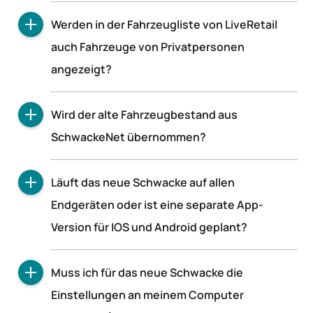
Nein, es wird keine Trennung geben, da auch
Werden in der Fahrzeugliste von LiveRetail
Werkstattkosten im kaufmännischen Bereich
auch Fahrzeuge von Privatpersonen
berücksichtigt werden müssen.
angezeigt?
Standardmäßig werden die Fahrzeuge von
Wird der alte Fahrzeugbestand aus
Privatpersonen nicht angezeigt, sie können
SchwackeNet übernommen?
allerdings manuell hinzugenommen und
angezeigt werden.
Ja, der Fahrzeugbestand und die Daten aus
Läuft das neue Schwacke auf allen
SchwackeNet werden zum Zeitpunkt der
Endgeräten oder ist eine separate App-
Umstellung übernommen.
Version für IOS und Android geplant?
Nein, es ist keine separate App-Version geplant.
Muss ich für das neue Schwacke die
Um möglichst kompatibel zu vielen Endgeräten
Einstellungen an meinem Computer
zu sein, wird die mobile Version von Schwacke