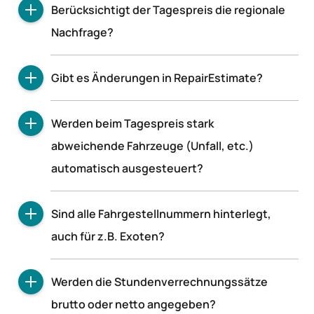
Berücksichtigt der Tagespreis die regionale
sein.
Nachfrage?
Ja, der Tagespreis ist anhand der PLZ der
Gibt es Änderungen in RepairEstimate?
eigenen Filiale regional korrigiert.
Nein, RepairEstimate ist eine eingeständige
Werden beim Tagespreis stark
Applikation, die als solche lediglich in Schwacke
abweichende Fahrzeuge (Unfall, etc.)
eingebunden wird.
automatisch ausgesteuert?
Ja, beim Tagespreis werden stark abweichende
Sind alle Fahrgestellnummern hinterlegt,
Fahrzeuge automatisch ausgesteuert.
auch für z.B. Exoten?
Die VIN-Abdeckung entspricht der in
Werden die Stundenverrechnungssätze
SchwackeNet und wird daher auch zukünftig
brutto oder netto angegeben?
laufend angepasst und erweitert.