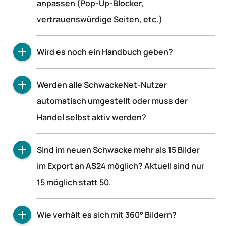
anpassen (Pop-Up-Blocker,
analog zum PC als Browser- / Web-Applikation
entwickelt.
vertrauenswürdige Seiten, etc.)
Das neue Schwacke bietet bessere Qualität
Wird es noch ein Handbuch geben?
dank modernster Internet-Technologie. Für ein
optimales Benutzer-Erlebnis ist ein aktueller
Nein, ein Handbuch im klassischen Sinne ist
Internet-Browser unbedingt erforderlich. Bitte
Werden alle SchwackeNet-Nutzer
nicht geplant. Wir unterstützen unsere Kunden
aktualisieren Sie Ihre Computer und Geräte
automatisch umgestellt oder muss der
direkt in der Applikation mit kontextsensitiven
entsprechend, damit Sie das neue Schwacke
Handel selbst aktiv werden?
Hilfetexten, Videos und Webinaren.
bestmöglich nutzen können und Ihre Online-
Wir werden Sie automatisch umstellen und
Sicherheit gewährleistet ist.
Sind im neuen Schwacke mehr als 15 Bilder
rechtzeitig vorher informieren.
im Export an AS24 möglich? Aktuell sind nur
15 möglich statt 50.
Ja, es werden mehr Bilder möglich sein.
Wie verhält es sich mit 360° Bildern?