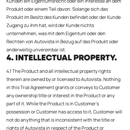
Kunden ein Eigentumsrecht oder ein Interesse an dem
Produkt oder einem Teil davon. Solange sich das
Produkt im Besitz des Kunden befindet oder der Kunde
Zugang zu ihm hat, wird der Kunde nichts
unternehmen, was mit dem Eigentum oder den
Rechten von Autovista in Bezug auf das Produkt oder
anderweitig unvereinbar ist.
4. INTELLECTUAL PROPERTY.
4.1 The Product and all intellectual property rights
therein are owned by or licensed to Autovista. Nothing
in this Trial Agreement grants or conveys to Customer
any ownership title or interest in the Product or any
part of it. While the Product is in Customer’s
possession or Customer has access to it, Customer will
not do anything that is inconsistent with the title or
rights of Autovista in respect of the Product or