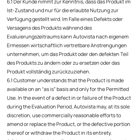
6.1 Der Kunde nimmt zur Kenntnis, dass das Produkt im
Ist-Zustand und nur für die erlaubte Nutzung zur
Verfügung gestellt wird. Im Falle eines Defekts oder
Versagens des Produkts während des
Evaluierungszeitraums kann Autovista nach eigenem
Ermessen wirtschaftlich vertretbare Anstrengungen
unternehmen, um das Produkt oder den defekten Teil
des Produkts zu ändern oder zu ersetzen oder das
Produkt vollständig zurückzuziehen.
6.1 Customer understands that the Product is made
available on an “as is” basis and only for the Permitted
Use. In the event of a defect in or failure of the Product
during the Evaluation Period, Autovista may, at its sole
discretion, use commercially reasonable efforts to
amend or replace the Product, or the defective portion
thereof or withdraw the Product in its entirety.