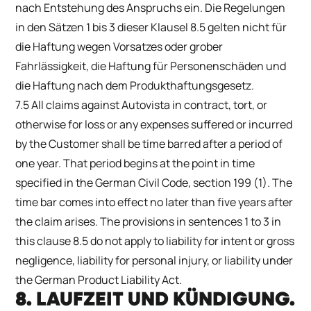
nach Entstehung des Anspruchs ein. Die Regelungen
in den Sätzen 1 bis 3 dieser Klausel 8.5 gelten nicht für
die Haftung wegen Vorsatzes oder grober
Fahrlässigkeit, die Haftung für Personenschäden und
die Haftung nach dem Produkthaftungsgesetz.
7.5 All claims against Autovista in contract, tort, or
otherwise for loss or any expenses suffered or incurred
by the Customer shall be time barred after a period of
one year. That period begins at the point in time
specified in the German Civil Code, section 199 (1). The
time bar comes into effect no later than five years after
the claim arises. The provisions in sentences 1 to 3 in
this clause 8.5 do not apply to liability for intent or gross
negligence, liability for personal injury, or liability under
the German Product Liability Act.
8. LAUFZEIT UND KÜNDIGUNG.