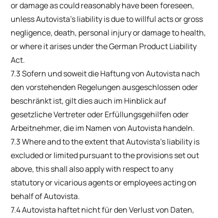
or damage as could reasonably have been foreseen,
unless Autovista’s liability is due to willful acts or gross
negligence, death, personal injury or damage to health,
or where it arises under the German Product Liability
Act.
7.3 Sofern und soweit die Haftung von Autovista nach
den vorstehenden Regelungen ausgeschlossen oder
beschränkt ist, gilt dies auch im Hinblick auf
gesetzliche Vertreter oder Erfüllungsgehilfen oder
Arbeitnehmer, die im Namen von Autovista handeln.
7.3 Where and to the extent that Autovista’s liability is
excluded or limited pursuant to the provisions set out
above, this shall also apply with respect to any
statutory or vicarious agents or employees acting on
behalf of Autovista.
7.4 Autovista haftet nicht für den Verlust von Daten,