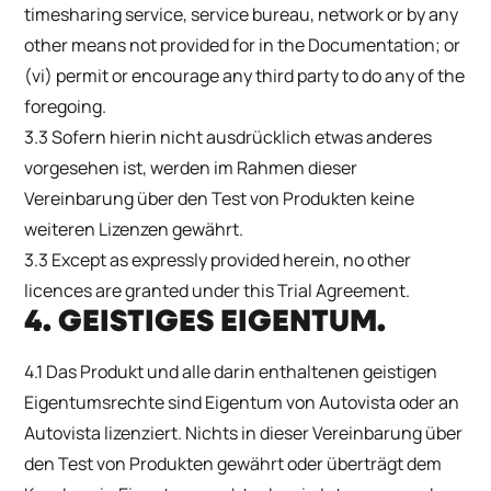
timesharing service, service bureau, network or by any
other means not provided for in the Documentation; or
(vi) permit or encourage any third party to do any of the
foregoing.
3.3 Sofern hierin nicht ausdrücklich etwas anderes
vorgesehen ist, werden im Rahmen dieser
Vereinbarung über den Test von Produkten keine
weiteren Lizenzen gewährt.
3.3 Except as expressly provided herein, no other
licences are granted under this Trial Agreement.
4. GEISTIGES EIGENTUM.
4.1 Das Produkt und alle darin enthaltenen geistigen
Eigentumsrechte sind Eigentum von Autovista oder an
Autovista lizenziert. Nichts in dieser Vereinbarung über
den Test von Produkten gewährt oder überträgt dem