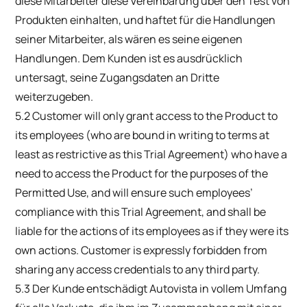
diese Mitarbeiter diese Vereinbarung über den Test von
Produkten einhalten, und haftet für die Handlungen
seiner Mitarbeiter, als wären es seine eigenen
Handlungen. Dem Kunden ist es ausdrücklich
untersagt, seine Zugangsdaten an Dritte
weiterzugeben.
5.2 Customer will only grant access to the Product to
its employees (who are bound in writing to terms at
least as restrictive as this Trial Agreement) who have a
need to access the Product for the purposes of the
Permitted Use, and will ensure such employees’
compliance with this Trial Agreement, and shall be
liable for the actions of its employees as if they were its
own actions. Customer is expressly forbidden from
sharing any access credentials to any third party.
5.3 Der Kunde entschädigt Autovista in vollem Umfang