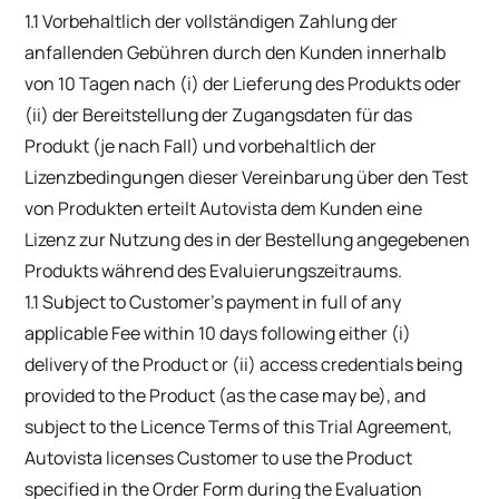
1.1 Vorbehaltlich der vollständigen Zahlung der
anfallenden Gebühren durch den Kunden innerhalb
von 10 Tagen nach (i) der Lieferung des Produkts oder
(ii) der Bereitstellung der Zugangsdaten für das
Produkt (je nach Fall) und vorbehaltlich der
Lizenzbedingungen dieser Vereinbarung über den Test
von Produkten erteilt Autovista dem Kunden eine
Lizenz zur Nutzung des in der Bestellung angegebenen
Produkts während des Evaluierungszeitraums.
1.1 Subject to Customer’s payment in full of any
applicable Fee within 10 days following either (i)
delivery of the Product or (ii) access credentials being
provided to the Product (as the case may be), and
subject to the Licence Terms of this Trial Agreement,
Autovista licenses Customer to use the Product
specified in the Order Form during the Evaluation