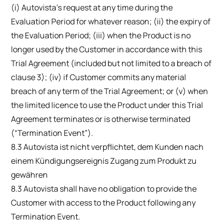
(i) Autovista’s request at any time during the
Evaluation Period for whatever reason; (ii) the expiry of
the Evaluation Period; (iii) when the Product is no
longer used by the Customer in accordance with this
Trial Agreement (included but not limited to a breach of
clause 3); (iv) if Customer commits any material
breach of any term of the Trial Agreement; or (v) when
the limited licence to use the Product under this Trial
Agreement terminates or is otherwise terminated
(“Termination Event”).
8.3 Autovista ist nicht verpflichtet, dem Kunden nach
einem Kündigungsereignis Zugang zum Produkt zu
gewähren
8.3 Autovista shall have no obligation to provide the
Customer with access to the Product following any
Termination Event.