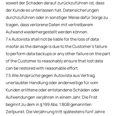
soweit der Schaden darauf zurückzuführen ist, dass
der Kunde es unterlassen hat, Datensicherungen
durchzuführen oder in sonstiger Weise dafür Sorge zu
tragen, dass verlorene Daten mit vertretbarem
Aufwand wiederhergestellt werden können.
7.4 Autovista shall not be liable for the loss of data
insofar as the damage is due to the Customer’s failure
to perform data backups or any other failure on the part
of the Customer to reasonably ensure that lost data
can be restored with reasonable effort.
7.5 Alle Ansprüche gegen Autovista aus Vertrag,
unerlaubter Handlung oder anderweitige für vom
Kunden erlittene oder entstandene Schäden oder
Aufwendungen verjähren in einem Jahr. Die Frist
beginnt zu dem in § 199 Abs. 1 BGB genannten
Zeitpunkt. Die Verjährung tritt spätestens fünf Jahre