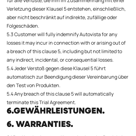
für alle Verluste, die ihm im Zusammenhang mit einer
Verletzung dieser Klausel 5 entstehen, einschließlich,
aber nicht beschränkt auf indirekte, zufällige oder
Folgeschäden.
5.3 Customer will fully indemnify Autovista for any
losses it may incur in connection with or arising out of
a breach of this clause 5, including but not limited to
any indirect, incidental, or consequential losses.
5.4 Jeder Verstoß gegen diese Klausel 5 führt
automatisch zur Beendigung dieser Vereinbarung über
den Test von Produkten.
5.4 Any breach of this clause 5 will automatically
terminate this Trial Agreement.
6.GEWÄHRLEISTUNGEN.
6. WARRANTIES.