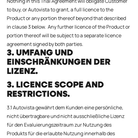
Nothing in this Trial Agreement will obligate Customer
to buy, or Autovista to grant, a full licence to the
Product or any portion thereof beyond that described
in clause 3 below. Any further licence of the Product or
portion thereof will be subject to a separate licence
agreement signed by both parties.
3. UMFANG UND
EINSCHRÄNKUNGEN DER
LIZENZ.
3. LICENCE SCOPE AND
RESTRICTIONS.
3.1 Autovista gewährt dem Kunden eine persönliche,
nicht übertragbare und nicht ausschließliche Lizenz
für den Evaluierungszeitraum zur Nutzung des
Produkts für die erlaubte Nutzung innerhalb des