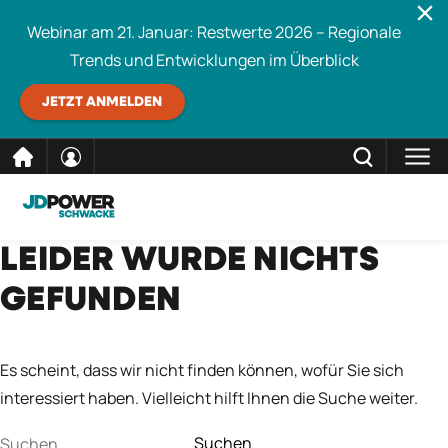
Webinar am 21. Januar: Restwerte 2026 – Regionale
Trends und Entwicklungen im Überblick
JETZT ANMELDEN
direkt
SCHLIESSEN
LEIDER WURDE NICHTS
Schwacke durchsuchen
zum
GEFUNDEN
Inhalt
Es scheint, dass wir nicht finden können, wofür Sie sich
interessiert haben. Vielleicht hilft Ihnen die Suche weiter.
Suchen