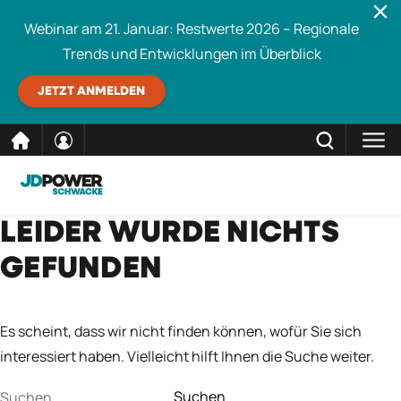
Webinar am 21. Januar: Restwerte 2026 – Regionale
Trends und Entwicklungen im Überblick
JETZT ANMELDEN
direkt
SCHLIESSEN
LEIDER WURDE NICHTS
Schwacke durchsuchen
zum
GEFUNDEN
Inhalt
Es scheint, dass wir nicht finden können, wofür Sie sich
interessiert haben. Vielleicht hilft Ihnen die Suche weiter.
Suchen