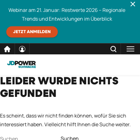
Webinar am 21. Januar: Restwerte 2026 – Regionale
Trends und Entwicklungen im Überblick
JETZT ANMELDEN
direkt
SCHLIESSEN
LEIDER WURDE NICHTS
Schwacke durchsuchen
zum
GEFUNDEN
Inhalt
Es scheint, dass wir nicht finden können, wofür Sie sich
interessiert haben. Vielleicht hilft Ihnen die Suche weiter.
Suchen