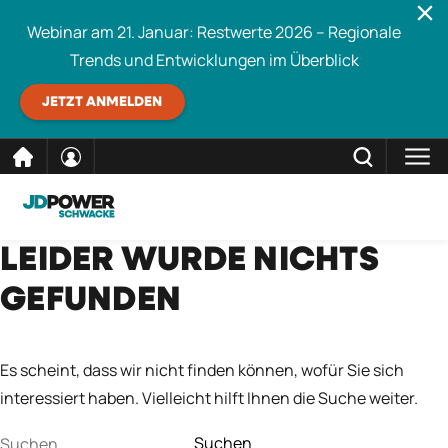
Webinar am 21. Januar: Restwerte 2026 – Regionale
Trends und Entwicklungen im Überblick
JETZT ANMELDEN
direkt
SCHLIESSEN
LEIDER WURDE NICHTS
Schwacke durchsuchen
zum
GEFUNDEN
Inhalt
Es scheint, dass wir nicht finden können, wofür Sie sich
interessiert haben. Vielleicht hilft Ihnen die Suche weiter.
Suchen