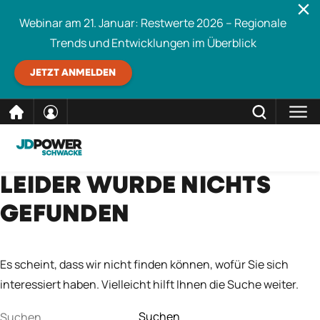
Webinar am 21. Januar: Restwerte 2026 – Regionale
Trends und Entwicklungen im Überblick
JETZT ANMELDEN
direkt
SCHLIESSEN
LEIDER WURDE NICHTS
Schwacke durchsuchen
zum
GEFUNDEN
Inhalt
Es scheint, dass wir nicht finden können, wofür Sie sich
interessiert haben. Vielleicht hilft Ihnen die Suche weiter.
Suchen