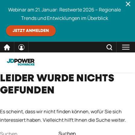
Webinar am 21. Januar: Restwerte 2026 – Regionale
Trends und Entwicklungen im Überblick
JETZT ANMELDEN
direkt
SCHLIESSEN
LEIDER WURDE NICHTS
Schwacke durchsuchen
zum
GEFUNDEN
Inhalt
Es scheint, dass wir nicht finden können, wofür Sie sich
interessiert haben. Vielleicht hilft Ihnen die Suche weiter.
Suchen