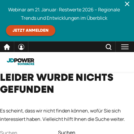
Webinar am 21. Januar: Restwerte 2026 – Regionale
Trends und Entwicklungen im Überblick
JETZT ANMELDEN
direkt
SCHLIESSEN
LEIDER WURDE NICHTS
Schwacke durchsuchen
zum
GEFUNDEN
Inhalt
Es scheint, dass wir nicht finden können, wofür Sie sich
interessiert haben. Vielleicht hilft Ihnen die Suche weiter.
Suchen