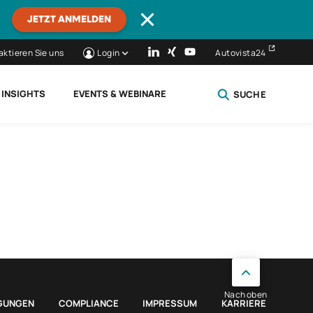
JETZT ANMELDEN
aktieren Sie uns
Login
Autovista24
 INSIGHTS
EVENTS & WEBINARE
SUCHE
SCHLIESSEN
Nach oben
GUNGEN
COMPLIANCE
IMPRESSUM
KARRIERE