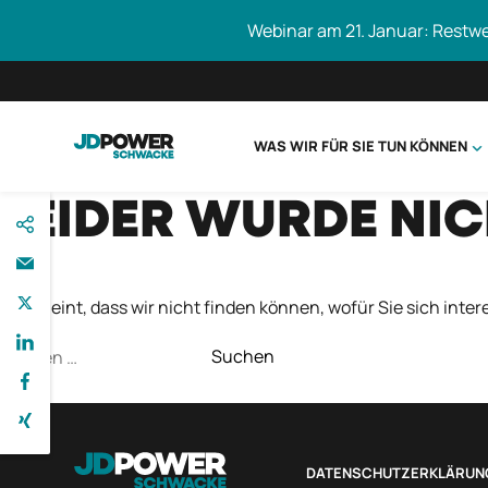
Webinar am 21. Januar: Restw
WAS WIR FÜR SIE TUN KÖNNEN
direkt
LEIDER WURDE NI
Schwacke durc
zum
Inhalt
Es scheint, dass wir nicht finden können, wofür Sie sich intere
Suchen
nach:
DATENSCHUTZERKLÄRUN