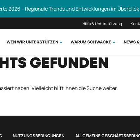
erte 2026 – Regionale Trends und Entwicklungen im Überblick
Hilfe & Unterstützung
Kont
WEN WIR UNTERSTÜTZEN
WARUM SCHWACKE
NEWS &
CHTS GEFUNDEN
hsuchen
ssiert haben. Vielleicht hilft Ihnen die Suche weiter.
G
NUTZUNGSBEDINGUNGEN
ALLGEMEINE GESCHÄFTSBEDIN