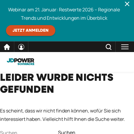
Webinar am 21. Januar: Restwerte 2026 – Regionale
Trends und Entwicklungen im Überblick
JETZT ANMELDEN
direkt
SCHLIESSEN
LEIDER WURDE NICHTS
Schwacke durchsuchen
zum
GEFUNDEN
Inhalt
Es scheint, dass wir nicht finden können, wofür Sie sich
interessiert haben. Vielleicht hilft Ihnen die Suche weiter.
Suchen