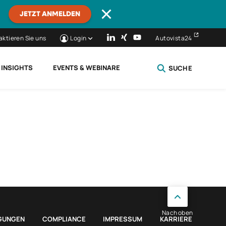
JETZT ANMELDEN
aktieren Sie uns
Login
Autovista24
 INSIGHTS
EVENTS & WEBINARE
SUCHE
SCHLIESSEN
Nach oben
GUNGEN
COMPLIANCE
IMPRESSUM
KARRIERE