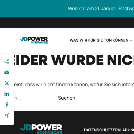
Webinar am 21. Januar: Restw
WAS WIR FÜR SIE TUN KÖNNEN
direkt
LEIDER WURDE NI
Schwacke durc
zum
Inhalt
Es scheint, dass wir nicht finden können, wofür Sie sich intere
Suchen
nach:
DATENSCHUTZERKLÄRUN