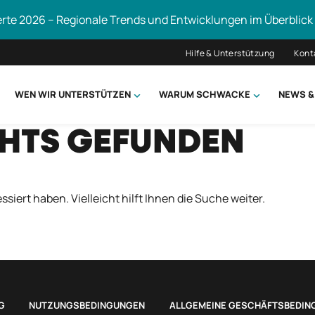
erte 2026 – Regionale Trends und Entwicklungen im Überblick
Hilfe & Unterstützung
Kont
WEN WIR UNTERSTÜTZEN
WARUM SCHWACKE
NEWS &
CHTS GEFUNDEN
hsuchen
ssiert haben. Vielleicht hilft Ihnen die Suche weiter.
G
NUTZUNGSBEDINGUNGEN
ALLGEMEINE GESCHÄFTSBEDIN