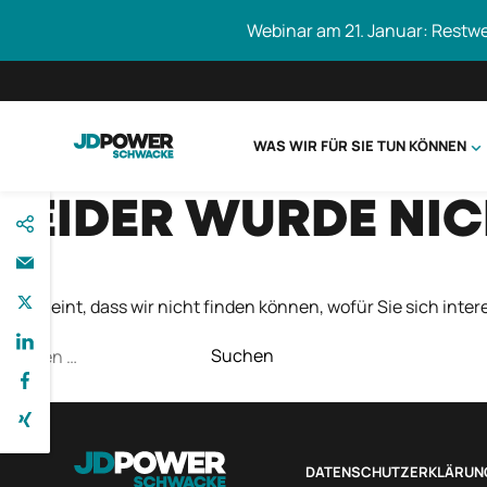
Webinar am 21. Januar: Restw
WAS WIR FÜR SIE TUN KÖNNEN
direkt
LEIDER WURDE NI
Schwacke durc
zum
Inhalt
Es scheint, dass wir nicht finden können, wofür Sie sich intere
Suchen
nach:
DATENSCHUTZERKLÄRUN