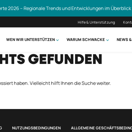
erte 2026 – Regionale Trends und Entwicklungen im Überblick
Hilfe & Unterstützung
Kont
WEN WIR UNTERSTÜTZEN
WARUM SCHWACKE
NEWS &
CHTS GEFUNDEN
hsuchen
ssiert haben. Vielleicht hilft Ihnen die Suche weiter.
G
NUTZUNGSBEDINGUNGEN
ALLGEMEINE GESCHÄFTSBEDIN