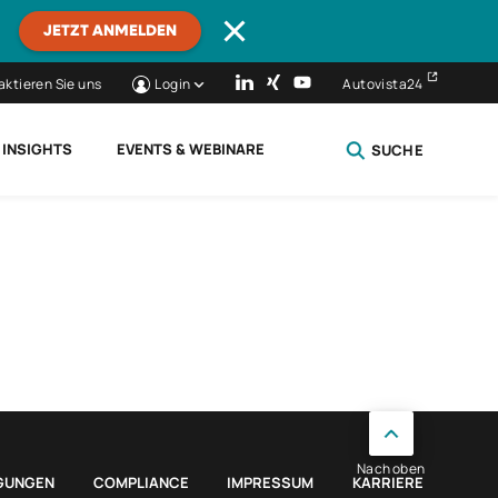
JETZT ANMELDEN
aktieren Sie uns
Login
Autovista24
 INSIGHTS
EVENTS & WEBINARE
SUCHE
SCHLIESSEN
Nach oben
GUNGEN
COMPLIANCE
IMPRESSUM
KARRIERE