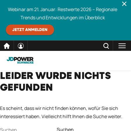
Webinar am 21. Januar: Restwerte 2026 – Regionale
Trends und Entwicklungen im Überblick
JETZT ANMELDEN
direkt
SCHLIESSEN
LEIDER WURDE NICHTS
Schwacke durchsuchen
zum
GEFUNDEN
Inhalt
Es scheint, dass wir nicht finden können, wofür Sie sich
interessiert haben. Vielleicht hilft Ihnen die Suche weiter.
Suchen