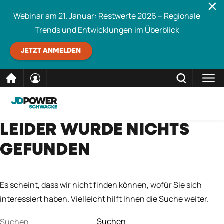
Webinar am 21. Januar: Restwerte 2026 – Regionale
Trends und Entwicklungen im Überblick
JETZT ANMELDEN
direkt
SCHLIESSEN
LEIDER WURDE NICHTS
Schwacke durchsuchen
zum
GEFUNDEN
Inhalt
Es scheint, dass wir nicht finden können, wofür Sie sich
interessiert haben. Vielleicht hilft Ihnen die Suche weiter.
Suchen