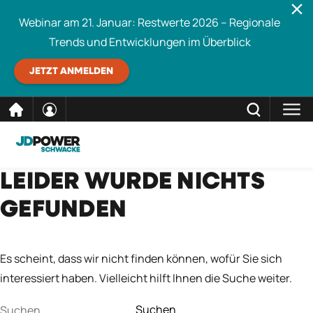
Webinar am 21. Januar: Restwerte 2026 – Regionale
Trends und Entwicklungen im Überblick
JETZT ANMELDEN
direkt
SCHLIESSEN
LEIDER WURDE NICHTS
Schwacke durchsuchen
zum
GEFUNDEN
Inhalt
Es scheint, dass wir nicht finden können, wofür Sie sich
interessiert haben. Vielleicht hilft Ihnen die Suche weiter.
Suchen