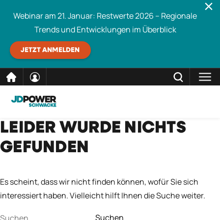
Webinar am 21. Januar: Restwerte 2026 – Regionale
Trends und Entwicklungen im Überblick
JETZT ANMELDEN
direkt
SCHLIESSEN
LEIDER WURDE NICHTS
Schwacke durchsuchen
zum
GEFUNDEN
Inhalt
Es scheint, dass wir nicht finden können, wofür Sie sich
interessiert haben. Vielleicht hilft Ihnen die Suche weiter.
Suchen