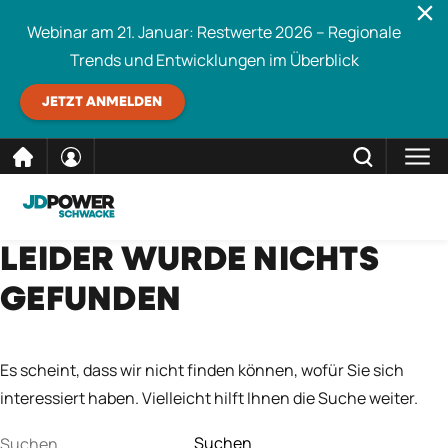
Webinar am 21. Januar: Restwerte 2026 – Regionale
Trends und Entwicklungen im Überblick
JETZT ANMELDEN
direkt
SCHLIESSEN
LEIDER WURDE NICHTS
Schwacke durchsuchen
zum
GEFUNDEN
Inhalt
Es scheint, dass wir nicht finden können, wofür Sie sich
interessiert haben. Vielleicht hilft Ihnen die Suche weiter.
Suchen