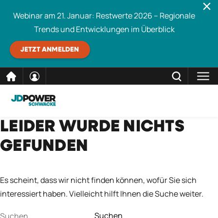
Webinar am 21. Januar: Restwerte 2026 – Regionale
Trends und Entwicklungen im Überblick
JETZT ANMELDEN
direkt
SCHLIESSEN
LEIDER WURDE NICHTS
Schwacke durchsuchen
zum
GEFUNDEN
Inhalt
Es scheint, dass wir nicht finden können, wofür Sie sich
interessiert haben. Vielleicht hilft Ihnen die Suche weiter.
Suchen