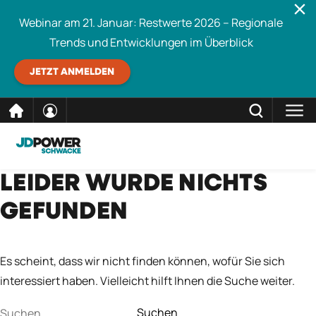
Webinar am 21. Januar: Restwerte 2026 – Regionale
Trends und Entwicklungen im Überblick
JETZT ANMELDEN
direkt
SCHLIESSEN
LEIDER WURDE NICHTS
Schwacke durchsuchen
zum
GEFUNDEN
Inhalt
Es scheint, dass wir nicht finden können, wofür Sie sich
interessiert haben. Vielleicht hilft Ihnen die Suche weiter.
Suchen