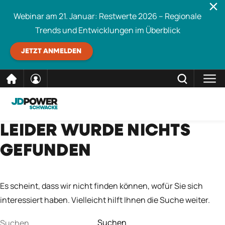
Webinar am 21. Januar: Restwerte 2026 – Regionale
Trends und Entwicklungen im Überblick
JETZT ANMELDEN
direkt
SCHLIESSEN
LEIDER WURDE NICHTS
Schwacke durchsuchen
zum
GEFUNDEN
Inhalt
Es scheint, dass wir nicht finden können, wofür Sie sich
interessiert haben. Vielleicht hilft Ihnen die Suche weiter.
Suchen