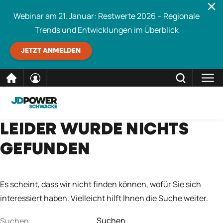
Webinar am 21. Januar: Restwerte 2026 – Regionale
Trends und Entwicklungen im Überblick
JETZT ANMELDEN
direkt
SCHLIESSEN
LEIDER WURDE NICHTS
Schwacke durchsuchen
zum
GEFUNDEN
Inhalt
Es scheint, dass wir nicht finden können, wofür Sie sich
interessiert haben. Vielleicht hilft Ihnen die Suche weiter.
Suchen