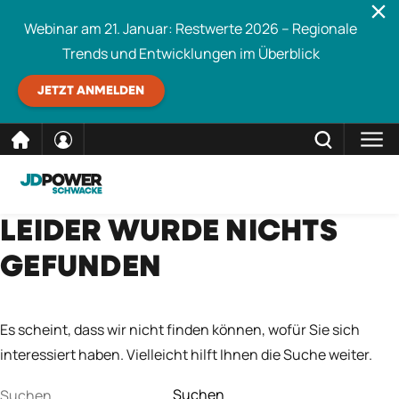
Webinar am 21. Januar: Restwerte 2026 – Regionale
Trends und Entwicklungen im Überblick
JETZT ANMELDEN
direkt
SCHLIESSEN
LEIDER WURDE NICHTS
Schwacke durchsuchen
zum
GEFUNDEN
Inhalt
Es scheint, dass wir nicht finden können, wofür Sie sich
interessiert haben. Vielleicht hilft Ihnen die Suche weiter.
Suchen