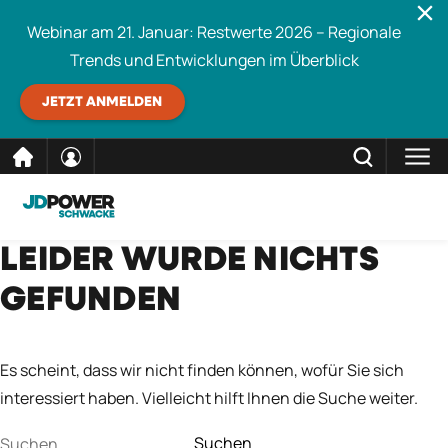
Webinar am 21. Januar: Restwerte 2026 – Regionale
Trends und Entwicklungen im Überblick
JETZT ANMELDEN
direkt
SCHLIESSEN
LEIDER WURDE NICHTS
Schwacke durchsuchen
zum
GEFUNDEN
Inhalt
Es scheint, dass wir nicht finden können, wofür Sie sich
interessiert haben. Vielleicht hilft Ihnen die Suche weiter.
Suchen