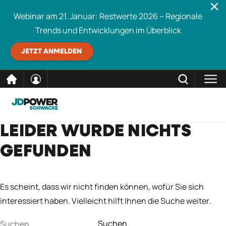
Webinar am 21. Januar: Restwerte 2026 – Regionale
Trends und Entwicklungen im Überblick
JETZT ANMELDEN
direkt
SCHLIESSEN
LEIDER WURDE NICHTS
Schwacke durchsuchen
zum
GEFUNDEN
Inhalt
Es scheint, dass wir nicht finden können, wofür Sie sich
interessiert haben. Vielleicht hilft Ihnen die Suche weiter.
Suchen