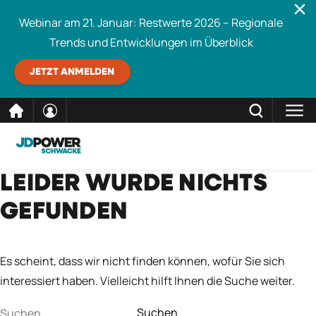
Webinar am 21. Januar: Restwerte 2026 – Regionale
Trends und Entwicklungen im Überblick
JETZT ANMELDEN
direkt
SCHLIESSEN
LEIDER WURDE NICHTS
Schwacke durchsuchen
zum
GEFUNDEN
Inhalt
Es scheint, dass wir nicht finden können, wofür Sie sich
interessiert haben. Vielleicht hilft Ihnen die Suche weiter.
Suchen