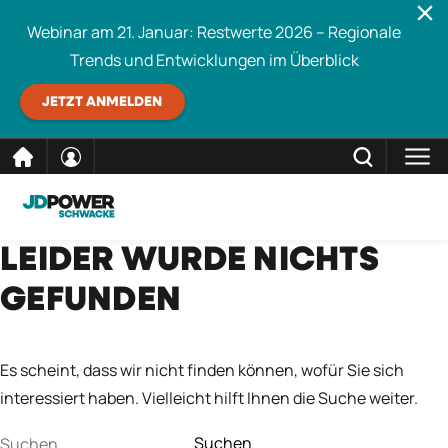
Webinar am 21. Januar: Restwerte 2026 – Regionale
Trends und Entwicklungen im Überblick
JETZT ANMELDEN
direkt
SCHLIESSEN
LEIDER WURDE NICHTS
Schwacke durchsuchen
zum
GEFUNDEN
Inhalt
Es scheint, dass wir nicht finden können, wofür Sie sich
interessiert haben. Vielleicht hilft Ihnen die Suche weiter.
Suchen