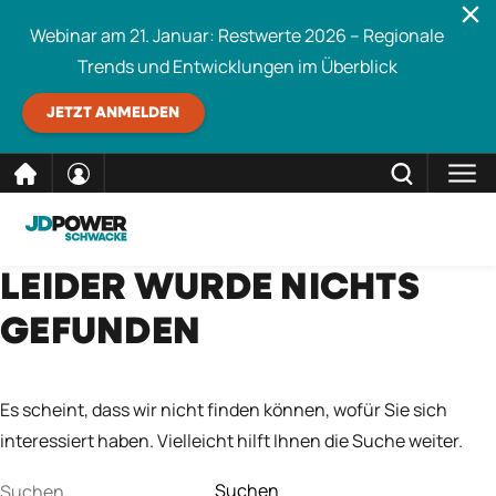
Webinar am 21. Januar: Restwerte 2026 – Regionale
Trends und Entwicklungen im Überblick
JETZT ANMELDEN
direkt
SCHLIESSEN
LEIDER WURDE NICHTS
Schwacke durchsuchen
zum
GEFUNDEN
Inhalt
Es scheint, dass wir nicht finden können, wofür Sie sich
interessiert haben. Vielleicht hilft Ihnen die Suche weiter.
Suchen