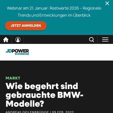
Webinar am 21. Januar: Restwerte 2026 – Regionale
Trends und Entwicklungen im Überblick
JETZT ANMELDEN
direkt
SCHLIESSEN
Schwacke durchsuchen
zum
Inhalt
MARKT
Wie begehrt sind
gebrauchte BMW-
Modelle?
ANDREAS GEILENBRÜGGE | 09 FEB. 2022