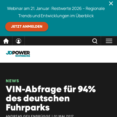
Webinar am 21. Januar: Restwerte 2026 – Regionale
Trends und Entwicklungen im Überblick
JETZT ANMELDEN
direkt
SCHLIESSEN
Schwacke durchsuchen
zum
Inhalt
NEWS
VIN-Abfrage für 94%
des deutschen
Fuhrparks
ANDREAS GEILENBRÜGGE | 01 MAI 2017