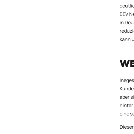
deutli
BEV Ne
in Deu
reduzi
kann u
WE
Insges
Kunden
aber s
hinter
eine s
Dieser