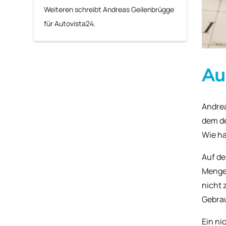
Weiteren schreibt Andreas Geilenbrügge
für Autovista24.
Andrea
dem d
Wie ha
Auf de
Menge
nicht 
Gebrau
Ein ni