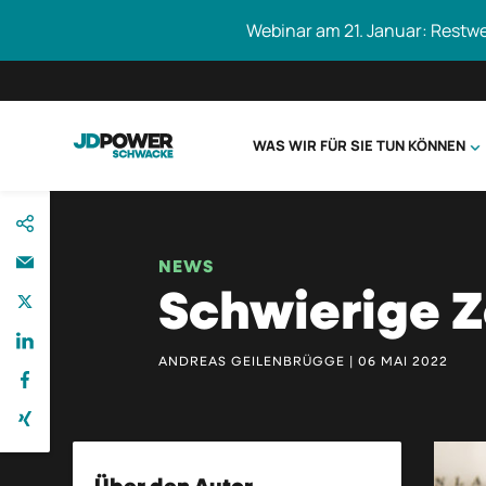
Webinar am 21. Januar: Restw
WAS WIR FÜR SIE TUN KÖNNEN
direkt
Schwacke durc
zum
Inhalt
NEWS
Schwierige Z
ANDREAS GEILENBRÜGGE | 06 MAI 2022