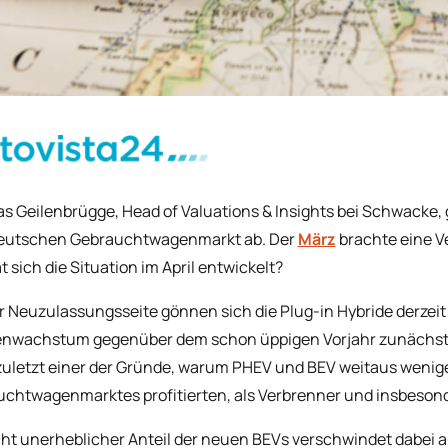
s Geilenbrügge, Head of Valuations & Insights bei Schwacke, 
eutschen Gebrauchtwagenmarkt ab. Der
März
brachte eine V
t sich die Situation im April entwickelt?
r Neuzulassungsseite gönnen sich die Plug-in Hybride derzei
nwachstum gegenüber dem schon üppigen Vorjahr zunächst b
zuletzt einer der Gründe, warum PHEV und BEV weitaus wenig
chtwagenmarktes profitierten, als Verbrenner und insbesond
cht unerheblicher Anteil der neuen BEVs verschwindet dabei 