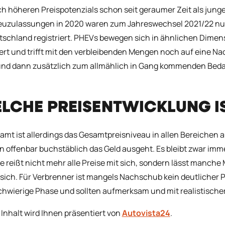
ch höheren Preispotenzials schon seit geraumer Zeit als jun
uzulassungen in 2020 waren zum Jahreswechsel 2021/22 nur
tschland registriert. PHEVs bewegen sich in ähnlichen Dimen
ert und trifft mit den verbleibenden Mengen noch auf eine Na
nd dann zusätzlich zum allmählich in Gang kommenden Bedarf
LCHE PREISENTWICKLUNG I
amt ist allerdings das Gesamtpreisniveau in allen Bereichen a
 offenbar buchstäblich das Geld ausgeht. Es bleibt zwar imm
ie reißt nicht mehr alle Preise mit sich, sondern lässt manc
 sich. Für Verbrenner ist mangels Nachschub kein deutlicher 
chwierige Phase und sollten aufmerksam und mit realistischer
 Inhalt wird Ihnen präsentiert von
Autovista24
.