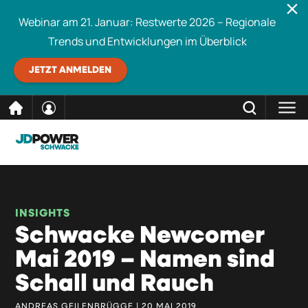
Webinar am 21. Januar: Restwerte 2026 – Regionale
Trends und Entwicklungen im Überblick
JETZT ANMELDEN
direkt
SCHLIESSEN
Schwacke durchsuchen
zum
Inhalt
INSIGHTS
Schwacke Newcomer
Mai 2019 – Namen sind
Schall und Rauch
ANDREAS GEILENBRÜGGE | 20 MAI 2019