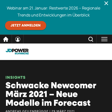
Webinar am 21. Januar: Restwerte 2026 – Regionale
Trends und Entwicklungen im Überblick
JETZT ANMELDEN
direkt
SCHLIESSEN
Schwacke durchsuchen
zum
Inhalt
INSIGHTS
Schwacke Newcomer
März 2021 – Neue
Modelle im Forecast
ANDREAS GEILENBRÜGGE | 29 MÄRZ 2021