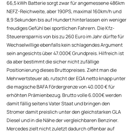
66,5 kWh Batterie sorgt zwar für angemessene 486km
NEFZ-Reichweite, aber 190PS, maximal 160km/h und
8,9 Sekunden bis auf Hundert hinterlassen ein weniger
freudiges Gefühl bei sportlichen Fahrern. Die Kfz-
Steuerersparnis von bis zu 260 Euro im Jahr dürfte für
Wechselwillige ebenfalls kein schlagendes Argument
sein angesichts über 47.000€ Grundpreis. Hilfreich ist
da aber bestimmt die sicher nicht zufällige
Positionierung dieses Bruttopreises. Zieht man die
Mehrwertsteuer ab, rutscht der EQA netto knapp unter
die magische BAFA Fördergrenze von 40.000 € für
erhöhten Prämienbezug. Brutto volle 6.000€ werden
damit fällig seitens Vater Staat und bringen den
Stromer damit preislich unter den gleichstarken GLA
Diesel und in die Nähe der vergleichbaren Benziner.
Mercedes zielt nicht zuletzt dadurch offenbar auf