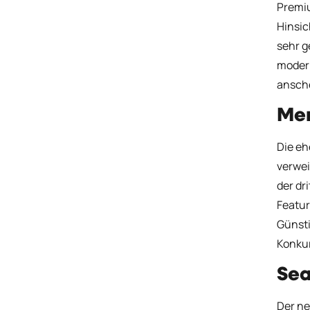
Premiu
Hinsic
sehr g
modern
ansch
Mer
Die eh
verwei
der dr
Featur
Günsti
Konkur
Sea
Der ne