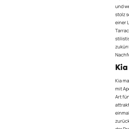
und we
stolz 
einer 
Tarrac
stilis
zukünf
Nachfo
Kia
Kia ma
mit Ap
Art fü
attrak
einmal
zurück