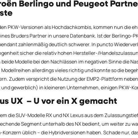
roën Berlingo und Peugeot Partner
ste
en PKW-Versionen als Hochdachkombis, kommen nun die eher
ines Bruders Partner in unsere Datenbank. Ist der Berlingo-PK
endant zahlenmäßig deutlich schwerer. In puncto Wiederver
genheit sicher die relativ hohen Hersteller-/Handelszulass
 beide Modelle bei den Nachlässen im negativen Sinne die Nas
 Modellreihen allerdings vieles richtig und konnte so die be
ern. Zudem verspricht die Nutzung der EMP2-Plattform neben 
t und gewerblich) in kleineren Unternehmen, einigen PKW-Ko
us UX – U vor ein X gemacht
m die SUV-Modelle RX und NX Lexus aus dem Zulassungstief 
echende Segment unterhalb des NX bedient, um weiter zu wa
-Konzern üblich – die Hybridversionen haben. Schade nur, das