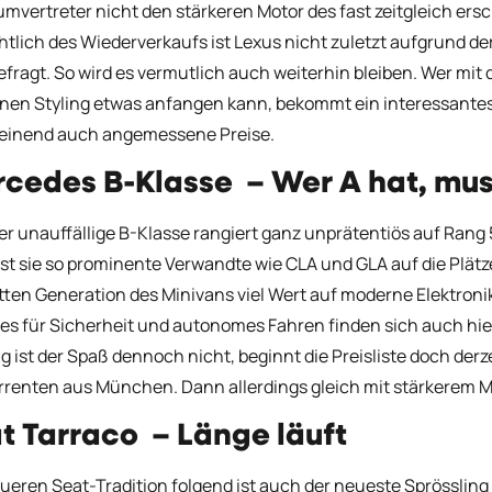
mvertreter nicht den stärkeren Motor des fast zeitgleich er
htlich des Wiederverkaufs ist Lexus nicht zuletzt aufgrund d
efragt. So wird es vermutlich auch weiterhin bleiben. Wer m
en Styling etwas anfangen kann, bekommt ein interessantes
einend auch angemessene Preise.
cedes B-Klasse – Wer A hat, mus
er unauffällige B-Klasse rangiert ganz unprätentiös auf Ran
st sie so prominente Verwandte wie CLA und GLA auf die Plätz
itten Generation des Minivans viel Wert auf moderne Elektron
es für Sicherheit und autonomes Fahren finden sich auch hie
g ist der Spaß dennoch nicht, beginnt die Preisliste doch der
renten aus München. Dann allerdings gleich mit stärkerem M
t Tarraco – Länge läuft
ueren Seat-Tradition folgend ist auch der neueste Sprössli