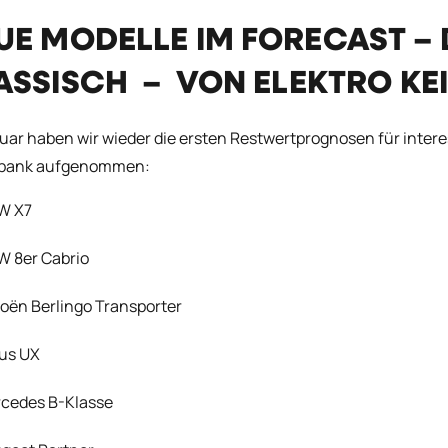
UE MODELLE IM FORECAST – 
ASSISCH – VON ELEKTRO KE
uar haben wir wieder die ersten Restwertprognosen für int
bank aufgenommen:
W X7
 8er Cabrio
roën Berlingo Transporter
us UX
cedes B-Klasse