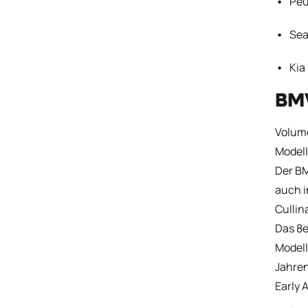
Peu
Sea
Kia
BMW
Volume
Modell
Der BM
auch 
Cullin
Das 8e
Modell
Jahren
Early 