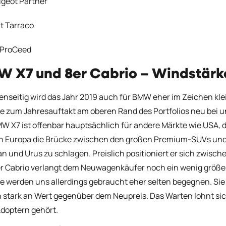
geot Partner
t Tarraco
 ProCeed
 X7 und 8er Cabrio
– Windstärke
nseitig wird das Jahr 2019 auch für BMW eher im Zeichen kle
e zum Jahresauftakt am oberen Rand des Portfolios neu bei u
W X7 ist offenbar hauptsächlich für andere Märkte wie USA, d
in Europa die Brücke zwischen den großen Premium-SUVs u
an und Urus zu schlagen. Preislich positioniert er sich zwis
r Cabrio verlangt dem Neuwagenkäufer noch ein wenig größer
e werden uns allerdings gebraucht eher selten begegnen. Sie v
 stark an Wert gegenüber dem Neupreis. Das Warten lohnt si
Adoptern gehört.