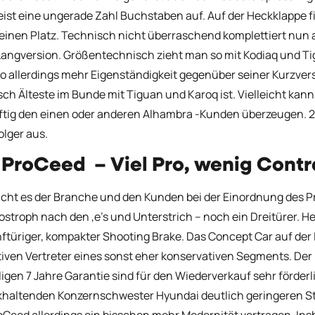
ist eine ungerade Zahl Buchstaben auf. Auf der Heckklappe 
seinen Platz. Technisch nicht überraschend komplettiert nun 
Langversion. Größentechnisch zieht man so mit Kodiaq und Ti
o allerdings mehr Eigenständigkeit gegenüber seiner Kurzversi
tisch Älteste im Bunde mit Tiguan und Karoq ist. Vielleicht kan
tig den einen oder anderen Alhambra -Kunden überzeugen. 20
lger aus.
 ProCeed – Viel Pro, wenig Contr
cht es der Branche und den Kunden bei der Einordnung des Pro
ostroph nach den ‚e’s und Unterstrich – noch ein Dreitürer. 
nftüriger, kompakter Shooting Brake. Das Concept Car auf der 
tiven Vertreter eines sonst eher konservativen Segments. De
igen 7 Jahre Garantie sind für den Wiederverkauf sehr förderli
haltenden Konzernschwester Hyundai deutlich geringeren Stü