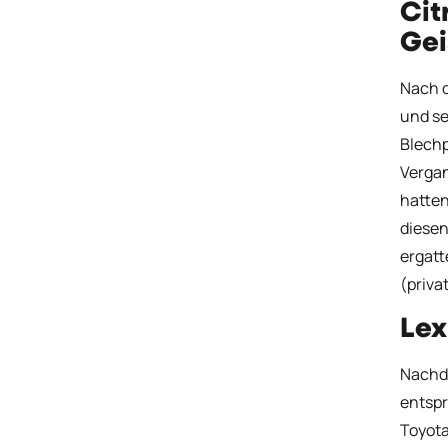
Cit
Gei
Nach d
und se
Blechp
Vergan
hatten
diesen
ergatt
(priva
Lex
Nachde
entspr
Toyota