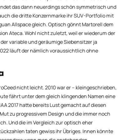
findet das dann neuerdings schön symmetrisch und
auch die dritte Konzernmarke ihr SUV-Portfolio mit
guan Allspace gleich. Optisch gönnt Martorell dem
on Ateca. Wohl nicht zuletzt, weil er wiederum der
n der variable und geräumige Siebensitzer ja
22 läuft der nämlich voraussichtlich ohne
a
Ceed nicht leicht. 2010 war er – kleingeschrieben,
Heute fährt unter dem gleich klingenden Namen eine
IAA 2017 hatte bereits Lust gemacht auf diesen
r Mut zu progressivem Design und die immer noch
ch. Und die im Vergleich zur optisch eher
ckzahlen taten gewiss ihr Übriges. Innen könnte