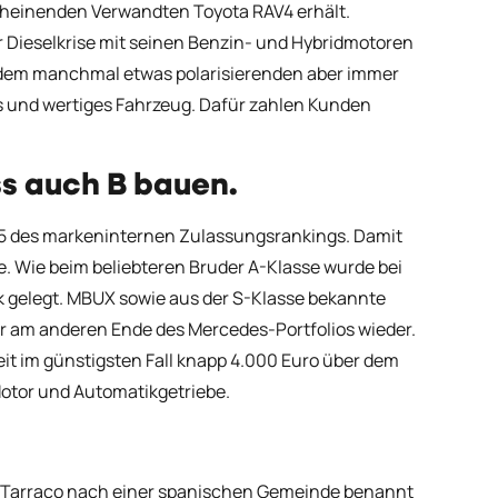
scheinenden Verwandten Toyota RAV4 erhält.
er Dieselkrise mit seinen Benzin- und Hybridmotoren
it dem manchmal etwas polarisierenden aber immer
 und wertiges Fahrzeug. Dafür zahlen Kunden
s auch B bauen.
g 5 des markeninternen Zulassungsrankings. Damit
e. Wie beim beliebteren Bruder A-Klasse wurde bei
ik gelegt. MBUX sowie aus der S-Klasse bekannte
r am anderen Ende des Mercedes-Portfolios wieder.
zeit im günstigsten Fall knapp 4.000 Euro über dem
otor und Automatikgetriebe.
ng Tarraco nach einer spanischen Gemeinde benannt