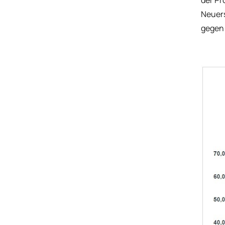
der Pr
Neuers
gegen 