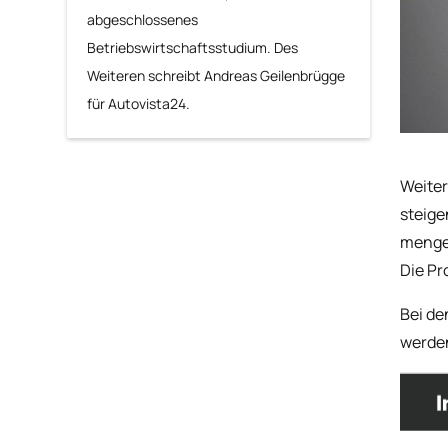
abgeschlossenes
Betriebswirtschaftsstudium. Des
Weiteren schreibt Andreas Geilenbrügge
für Autovista24.
Weiter
steige
mengen
Die Pr
Bei de
werden