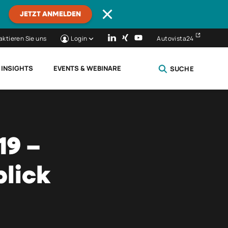
JETZT ANMELDEN
aktieren Sie uns
Login
Autovista24
 INSIGHTS
EVENTS & WEBINARE
SUCHE
SCHLIESSEN
19 –
lick