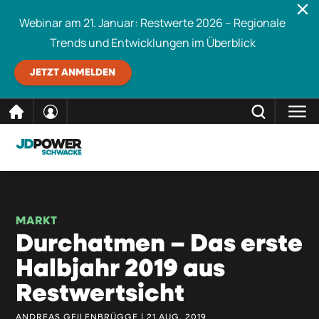
Webinar am 21. Januar: Restwerte 2026 – Regionale
Trends und Entwicklungen im Überblick
JETZT ANMELDEN
direkt
SCHLIESSEN
Schwacke durchsuchen
zum
Inhalt
MARKT
Durchatmen – Das erste
Halbjahr 2019 aus
Restwertsicht
ANDREAS GEILENBRÜGGE | 21 AUG. 2019