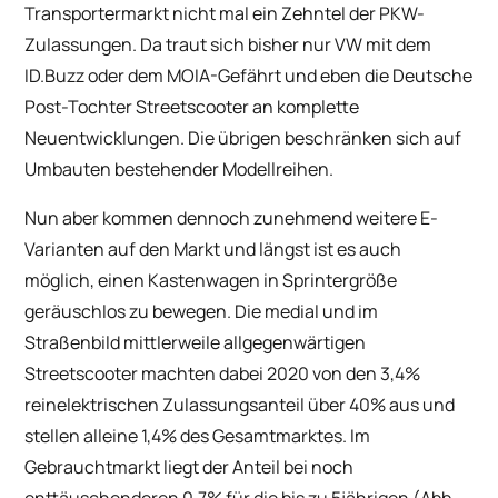
Transportermarkt nicht mal ein Zehntel der PKW-
Zulassungen. Da traut sich bisher nur VW mit dem
ID.Buzz oder dem MOIA-Gefährt und eben die Deutsche
Post-Tochter Streetscooter an komplette
Neuentwicklungen. Die übrigen beschränken sich auf
Umbauten bestehender Modellreihen.
Nun aber kommen dennoch zunehmend weitere E-
Varianten auf den Markt und längst ist es auch
möglich, einen Kastenwagen in Sprintergröße
geräuschlos zu bewegen. Die medial und im
Straßenbild mittlerweile allgegenwärtigen
Streetscooter machten dabei 2020 von den 3,4%
reinelektrischen Zulassungsanteil über 40% aus und
stellen alleine 1,4% des Gesamtmarktes. Im
Gebrauchtmarkt liegt der Anteil bei noch
enttäuschenderen 0,7% für die bis zu 5jährigen (Abb.